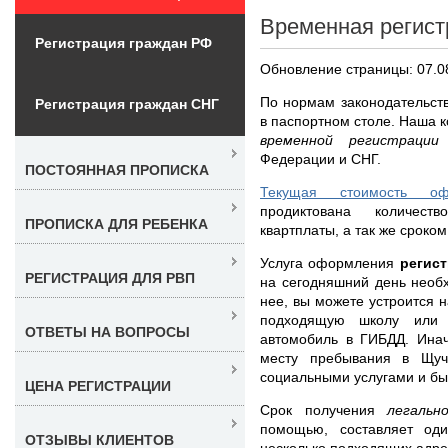
Временная регист
Регистрация граждан РФ
Обновление страницы: 07.0
По нормам законодательст
Регистрация граждан СНГ
в паспортном столе. Наша 
временной регистрац
Федерации и СНГ.
ПОСТОЯННАЯ ПРОПИСКА
Текущая стоимость оф
продиктована количест
ПРОПИСКА ДЛЯ РЕБЕНКА
квартплаты, а так же сроком
Услуга оформления
регис
РЕГИСТРАЦИЯ ДЛЯ РВП
на сегодняшний день необ
нее, вы можете устроится н
подходящую школу или 
ОТВЕТЫ НА ВОПРОСЫ
автомобиль в ГИБДД. Инач
месту пребывания в Щуч
социальными услугами и бы
ЦЕНА РЕГИСТРАЦИИ
Срок получения
легаль
помощью, составляет од
ОТЗЫВЫ КЛИЕНТОВ
несколько подходящих адре