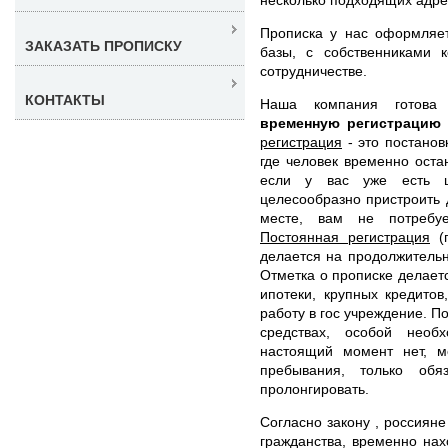
Прописка у нас оформляет
ЗАКАЗАТЬ ПРОПИСКУ
базы, с собственниками 
сотрудничестве.
КОНТАКТЫ
Наша компания готов
временную регистрацию
регистрация
- это постанов
где человек временно оста
если у вас уже есть 
целесообразно пристроить 
месте, вам не потребуе
Постоянная регистрация
(п
делается на продолжительн
Отметка о прописке делает
ипотеки, крупных кредитов
работу в гос учреждение. П
средствах, особой необ
настоящий момент нет, м
пребывания, только обя
пролонгировать.
Согласно закону , россиян
гражданства, временно на